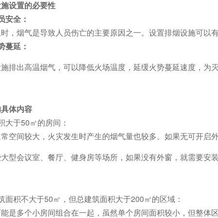
施设置的必要性
员安全：
，烟气是导致人员伤亡的主要原因之一。设置排烟设施可以有
势蔓延：
设施排出高温烟气，可以降低火场温度，延缓火势蔓延速度，为
的具体内容
积大于50㎡的房间：
通常空间较大，火灾发生时产生的烟气量也较多。如果无可开启
些大型会议室、餐厅、健身房等场所，如果没有外窗，就需要安
筑面积不大于50㎡，但总建筑面积大于200㎡的区域：
可能是多个小房间组合在一起，虽然单个房间面积较小，但整体