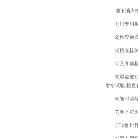
地下消火
1)
用专用
2)
检査橡
3)
检査栓
4)
入冬前
5)
重点部
射水试验
,
检查
6)
随时消
7)
地下消
(二
)
地上消