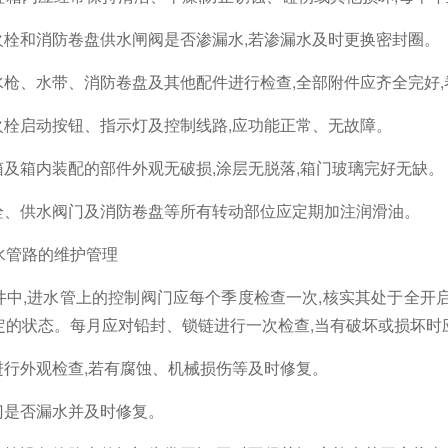
火栓和消防卷盘供水闸阀是否渗漏水
,
若渗漏水及时更换密封圈。
水枪、水带、消防卷盘及其他配件进行检查
,
全部附件应齐全完好
,
火栓启动按钮、指示灯及控制线路
,
应功能正常、无故障。
箱及箱内装配的部件外观无破损
,
涂层无脱落
,
箱门玻璃完好无缺。
栓、供水阀门及消防卷盘等所有转动部位应定期加注润滑油。
水管路的维护管理
井中
,
进水管上的控制阀门应每个季度检查一次
,
核实其处于全开
定的状态。每月应对铅封、锁链进行一次检查
,
当有破坏或损坏时
进行外观检查
,
若有腐蚀、机械损伤等及时修复。
门是否漏水并及时修复。