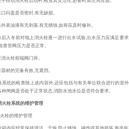
扳手转动消火栓启动杆
,
检查其灵活性
,
必要时加注润滑油。
水口闷盖是否密封
,
有无缺损。
体外表油漆有无剥落
,
有无锈蚀
,
如有应及时修补。
春后入冬前对地上消火栓逐一进行出水试验
,
出水压力应满足要求
检查管网压力是否正常。
查消火栓前端阀门井。
套器材的完备有效
,
无遮挡。
栓系统的检查除上述内容外
,
还应包括与有关单位联合进行的室外
各种闸阀是否处于正常状态
,
消防水池水位是否符合要求。
消火栓系统的维护管理
火栓的维护管理
栓箱内应经常保持清洁、干燥
,
防止锈蚀、碰伤或其他损坏
,
每半年