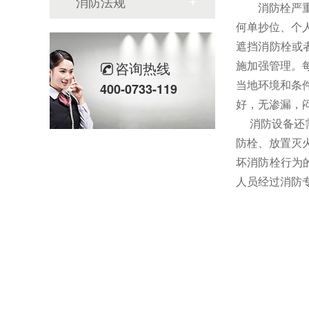
消防法规
消防栓严
何单抄位、个
遮挡消防栓或
施加强管理。
咨询热线
当地环境和条
400-0733-119
好，无渗漏，
消防设备还需“
防栓、放置灭
坏消防栓行为
人员经过消防