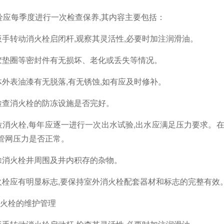
栓应每季度进行一次检查保养
,
其内容主要包括：
扳手转动消火栓启闭杆
,
观察其灵活性
,
必要时加注润滑油。
胶垫圈等密封件有无损坏、老化或丢失等情况。
体外表油漆有无脱落
,
有无锈蚀
,
如有应及时修补。
检查消火栓的防冻设施是否完好。
位消火栓
,
每年应逐一进行一次出水试验
,
出水应满足压力要求。
管网压力是否正常。
除消火栓井周围及井内积存的杂物。
火栓应有明显标志
,
要保持室外消火栓配套器材和标志的完整有效
火栓的维护管理