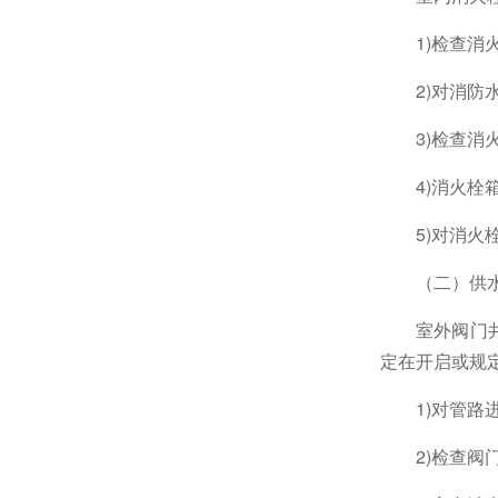
1)
检查消
2)
对消防
3)
检查消
4)
消火栓
5)
对消火
（二）供
室外阀门
定在开启或规
1)
对管路
2)
检查阀