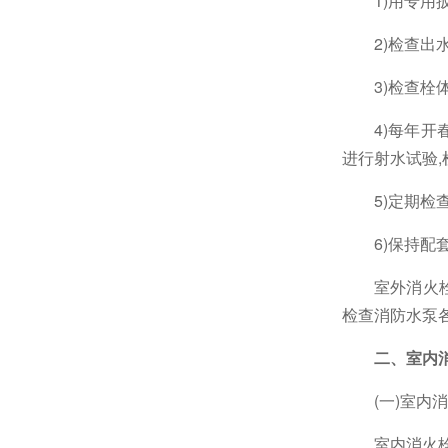
1)
用专用
2)
检查出
3)
检查栓
4)
每年开
进行射水试验
,
5)
定期检
6)
保持配
室外消火
检查消防水泵
二、室内
(一
)
室内消
室内消火