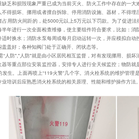
重缺乏和损毁现象严重已成为当前灭火、防火工作中存在的一大
人不得损坏、挪用或者擅自拆除、停用消防
设施
、器材，不得埋
者占用防火间距的，处
5000
元以上
5
万元以下罚款。为了促进法
每半年进行一次全面检查维修，使主要组件符合要求，比如：消
件适时换水；消防水泵每周或每月启动运转一次，并应模拟自动
闷盖盖好；各种知阀门处于正确开、闭状态等。
人防","
人
防"就是由小区居民相互监督，对有发现挪用、损坏
火器等重点部位安装监控器，安排专人进行全天候监控；物防就
的发生。上面再喷上“
119
火警”几个字。消火栓系统的维护管理
专业培训后应熟悉消火栓系统的相关原理、性能和维护操作方法