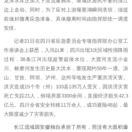
龙潭水库正加大下泄流量腾库。请城区居民不要到清江
边上走动。同时，为了应对上游堰塞湖瞬间溃坝，须提
前做好撤离应急准备。具体撤离时间由指挥部统一调度
安排。
记者21日在四川省应急委员会专项指挥部办公室工
作座谈会上获悉，入汛以来，四川出现3次区域性强降雨
过程，38条江河出现超警超保水位，大渡河支流小金
川、梭磨河发生历史最大洪水，重现期约50年一遇。凉
山、甘孜、阿坝、泸州、达州等地发生严重洪涝灾害。
洪灾造成15个市（州）103县135万人受灾，因洪涝灾害
死亡失踪21人，倒塌房屋3300余间，直接经济损失42.3
亿元。四川全省安全转移11万余人，成功避险48起，最
大限度减少了灾害损失。
长江流域因安徽独自承担了所有，而没有大面积爆