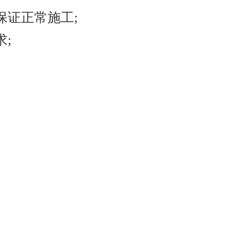
保证正常施工;
;